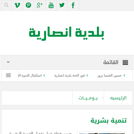
القائمة
حسين الخنسا يزور
فوز لائحة بلدية انصارية
استكمال الندوة التوعوية عن كورونا والل
الرئيسيه
يــومــيــات
تنمية بشرية
ضمن خطة عمل تفعيل التنمية البشرية