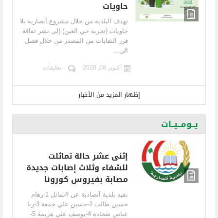
حاويات
تهدف البلدية من خلال مشروع أنصارية بلا
حاويات (تجربة حي العين) إلى نشر ثقافة
فرز النفايات من المصدر من خلال فصل
الن...
أكتوبر 08, 2020
٠ تعليقات
إظهار المزيد من الأخبار
يــومــيــات
إثنى عشر حالة تماثلت
للشفاء وثلاث إصابات جديدة
مصابة بفيروس كورونا
تفيد بلدية أنصادية عن #تماثل 1-رهام
حسين طالب 2-حسين علي جمعة 3-رنا
عباس شخادة 4-يوسف علي هزيمة 5-