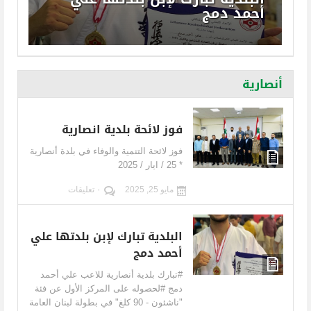
أحمد دمج
أنصارية
فوز لائحة بلدية انصارية
فوز لائحة التنمية والوفاء في بلدة أنصارية
* 25 / ايار / 2025
مايو 25, 2025
٠ تعليقات
البلدية تبارك لإبن بلدتها علي
أحمد دمج
#تبارك بلدية أنصارية للاعب علي أحمد
دمج #لحصوله على المركز الأول عن فئة
"ناشئون - 90 كلغ" في بطولة لبنان العامة