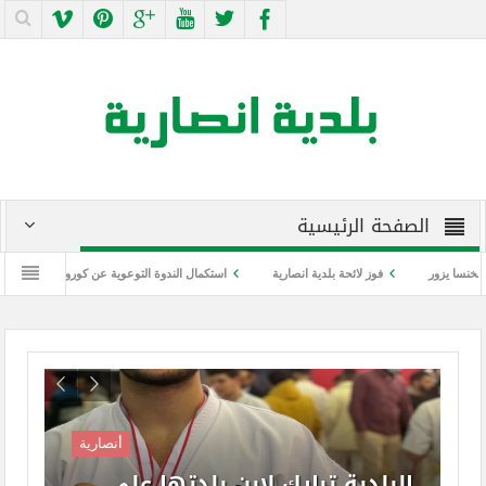
الصفحة الرئيسية
يزور
فوز لائحة بلدية انصارية
استكمال الندوة التوعوية عن كورونا واللقاح
ند
أنصارية
البلدية تبارك لإبن بلدتها علي