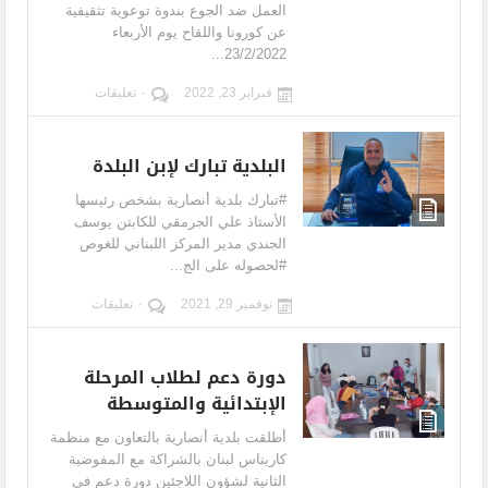
العمل ضد الجوع بندوة توعوية تثقيفية
عن كورونا واللقاح يوم الأربعاء
23/2/2022...
فبراير 23, 2022
٠ تعليقات
البلدية تبارك لإبن البلدة
#تبارك بلدية أنصارية بشخص رئيسها
الأستاذ علي الجرمقي للكابتن يوسف
الجندي مدير المركز اللبناني للغوص
#لحصوله على الج...
نوفمبر 29, 2021
٠ تعليقات
دورة دعم لطلاب المرحلة
الإبتدائية والمتوسطة
أطلقت بلدية أنصارية بالتعاون مع منظمة
كاريتاس لبنان بالشراكة مع المفوضية
الثانية لشؤون اللاجئين دورة دعم في