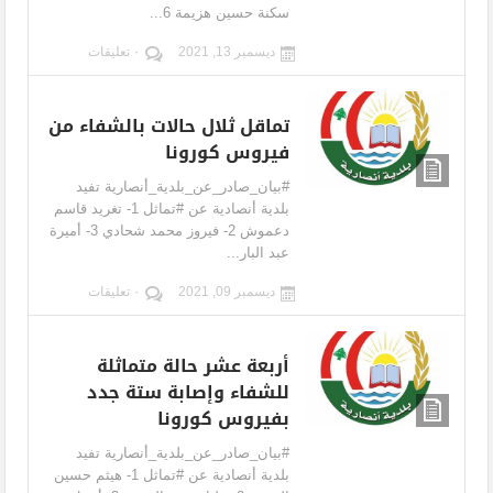
سكنة حسين هزيمة 6...
ديسمبر 13, 2021
٠ تعليقات
تماقل ثلال حالات بالشفاء من
فيروس كورونا
#بيان_صادر_عن_بلدية_أنصارية تفيد
بلدية أنصادية عن #تماثل 1- تغريد قاسم
دعموش 2- فيروز محمد شحادي 3- أميرة
عبد البار...
ديسمبر 09, 2021
٠ تعليقات
أربعة عشر حالة متماثلة
للشفاء وإصابة ستة جدد
بفيروس كورونا
#بيان_صادر_عن_بلدية_أنصارية تفيد
بلدية أنصادية عن #تماثل 1- هيثم حسين