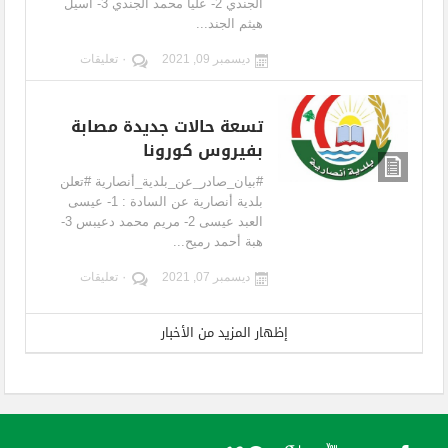
الجندي 2- عليا محمد الجندي 3- أسيل
هيثم الجند...
ديسمبر 09, 2021
٠ تعليقات
تسعة حالات جديدة مصابة
بفيروس كورونا
#بيان_صادر_عن_بلدية_أنصارية #تعلن
بلدية أنصارية عن السادة : 1- عيسى
العبد عيسى 2- مريم محمد دعيبس 3-
هبة أحمد رميح...
ديسمبر 07, 2021
٠ تعليقات
إظهار المزيد من الأخبار