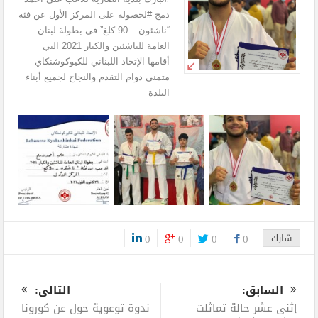
دمج #لحصوله على المركز الأول عن فئة
“ناشئون – 90 كلغ” في بطولة لبنان
العامة للناشئين والكبار 2021 التي
أقامها الإتحاد اللبناني للكيوكوشنكاي
متمني دوام التقدم والنجاح لجميع أبناء
البلدة
شارك
0
0
0
0
0
السابق:
التالى:
إثنى عشر حالة تماثلت
ندوة توعوية حول عن كورونا