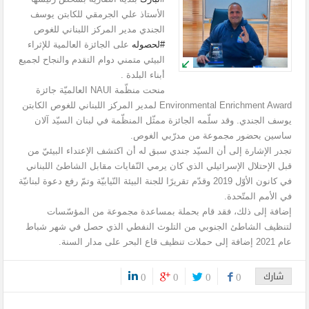
الأستاذ علي الجرمقي للكابتن يوسف
الجندي مدير المركز اللبناني للغوص
#لحصوله
على الجائزة العالمية للإثراء
البيئي متمني دوام التقدم والنجاح لجميع
أبناء البلدة .
منحت منظّمة NAUI العالميّة جائزة
Environmental Enrichment Award لمدير المركز اللبناني للغوص الكابتن
يوسف الجندي. وقد سلّمه الجائزة ممثّل المنظّمة في لبنان السيّد آلان
ساسين بحضور مجموعة من مدرّبي الغوص.
تجدر الإشارة إلى أن السيّد جندي سبق له أن اكتشف الإعتداء البيئيّ من
قبل الإحتلال الإسرائيلي الذي كان يرمي النّفايات مقابل الشاطئ اللبناني
في كانون الأوّل 2019 وقدّم تقريرًا للجنة البيئة النّيابيّة وتمّ رفع دعوة لبنانيّة
في الأمم المتّحدة.
إضافة إلى ذلك، فقد قام بحملة بمساعدة مجموعة من المؤسّسات
لتنظيف الشاطئ الجنوبي من التلوث النفطي الذي حصل في شهر شباط
عام 2021 إضافة إلى حملات تنظيف قاع البحر على مدار السنة.
شارك
0
0
0
0
0