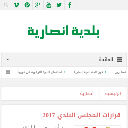
القائمة
فوز لائحة بلدية انصارية
استكمال الندوة التوعوية عن كورونا واللقاح
ندوة توعوية
الرئيسيه
أنصارية
قرارات المجلس البلدي 2017
منذ أن منحتمونا الثقة …