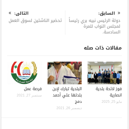
0
السابق:
التالى:
دولة الرئيس نبيه بري رئيساً
تحضير الناشئين لسوق العمل
لمجلس النواب للمرة
السادسة.
مقالات ذات صله
فوز لائحة بلدية
البلدية تبارك لإبن
فرصة عمل
انصارية
بلدتها علي أحمد
سبتمبر 27, 2021
دمج
مايو 25, 2025
ديسمبر 26, 2021