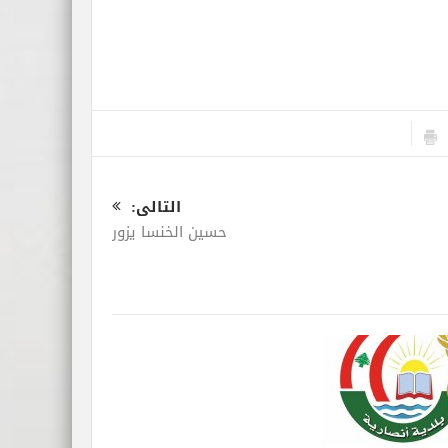
التالى:
حسين الخنسا يزور